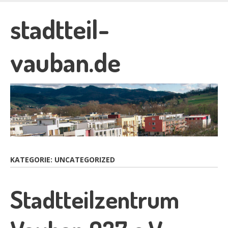
Skip
to
stadtteil-
main
content
vauban.de
KATEGORIE:
UNCATEGORIZED
Stadtteilzentrum